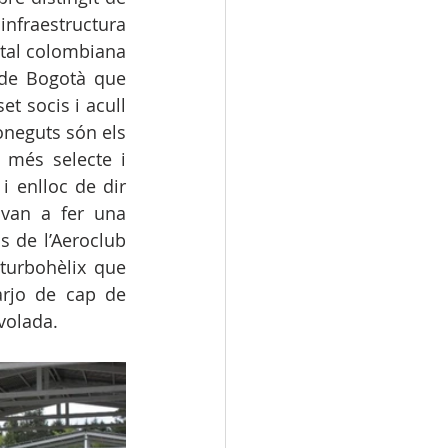
fraestructura 
ital colombiana 
 de Bogotà que 
t socis i acull 
oneguts són els 
 més selecte i 
 enlloc de dir 
van a fer una 
 de l’Aeroclub 
turbohèlix que 
arjo de cap de 
volada. 