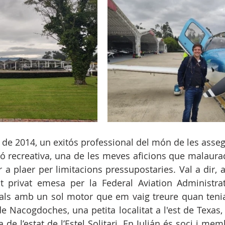
 de 2014, un exitós professional del món de les asseg
ció recreativa, una de les meves aficions que malaur
a plaer per limitacions pressupostaries. Val a dir, ai
ot privat emesa per la Federal Aviation Administrat
als amb un sol motor que em vaig treure quan tenia
e Nacogdoches, una petita localitat a l'est de Texas, 
de l’estat de l’Estel Solitari. En Julián és soci i memb