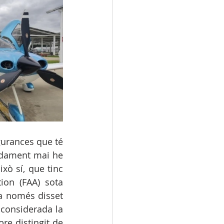
urances que té 
adament mai he 
xò sí, que tinc 
ion (FAA) sota 
 només disset 
considerada la 
re distingit de 