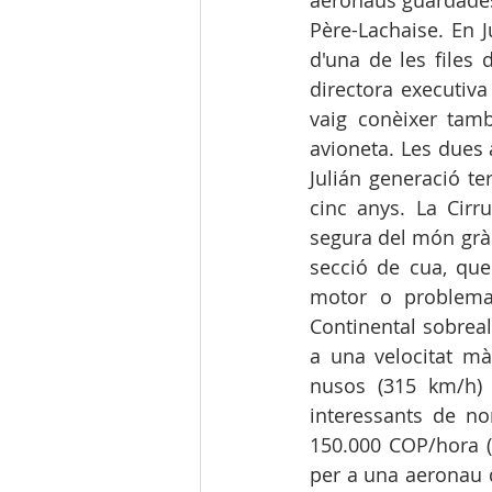
aeronaus guardades 
Père-Lachaise. En J
d'una de les files 
directora executiva
vaig conèixer tamb
avioneta. Les dues 
Julián generació te
cinc anys. La Cirr
segura del món gràc
secció de cua, que
motor o problema 
Continental sobreal
a una velocitat mà
nusos (315 km/h) 
interessants de n
150.000 COP/hora (
per a una aeronau q