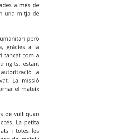
gades a més de 
 una mitja de 
umanitari però 
 gràcies a la 
i tancat com a 
ingits, estant 
utorització a 
at. La missió 
ornar el mateix 
s de vuit quan 
ccés. La petita 
ts i totes les 