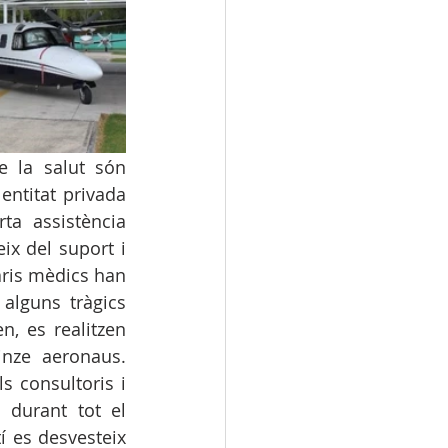
e la salut són 
ntitat privada 
a assistència 
x del suport i 
aris mèdics han 
alguns tràgics 
, es realitzen 
nze aeronaus. 
 consultoris i 
durant tot el 
 es desvesteix 