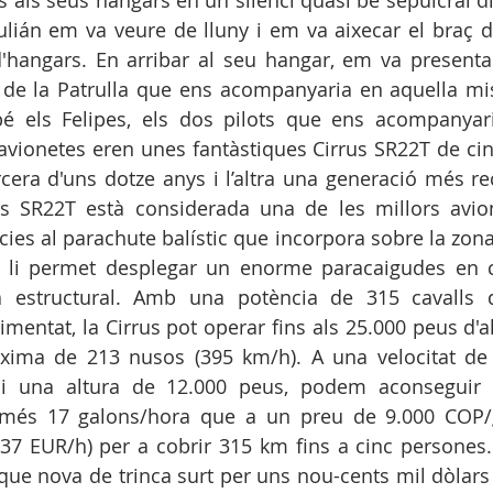
als seus hangars en un silenci quasi bé sepulcral di
ulián em va veure de lluny i em va aixecar el braç d
d'hangars. En arribar al seu hangar, em va presentar
 de la Patrulla que ens acompanyaria en aquella mis
é els Felipes, els dos pilots que ens acompanyarie
avionetes eren unes fantàstiques Cirrus SR22T de cinc 
rcera d'uns dotze anys i l’altra una generació més r
us SR22T està considerada una de les millors avion
ies al parachute balístic que incorpora sobre la zona 
 li permet desplegar un enorme paracaigudes en ca
estructural. Amb una potència de 315 cavalls d
imentat, la Cirrus pot operar fins als 25.000 peus d'a
xima de 213 nusos (395 km/h). A una velocitat de 
i una altura de 12.000 peus, podem aconseguir 
omés 17 galons/hora que a un preu de 9.000 COP/
37 EUR/h) per a cobrir 315 km fins a cinc persones.
ue nova de trinca surt per uns nou-cents mil dòlars 