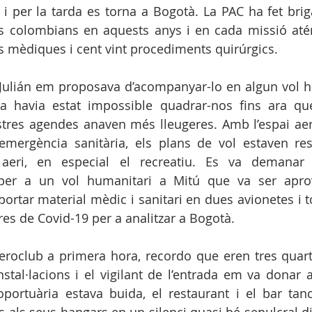
ó i per la tarda es torna a Bogotà. La PAC ha fet bri
s colombians en aquests anys i en cada missió atén
s mèdiques i cent vint procediments quirúrgics. 
Julián em proposava d’acompanyar-lo en algun vol h
 havia estat impossible quadrar-nos fins ara que,
stres agendes anaven més lleugeres. Amb l’espai aer
mergència sanitària, els plans de vol estaven restr
i aeri, en especial el recreatiu. Es va demanar a
l per a un vol humanitari a Mitú que va ser aprov
portar material mèdic i sanitari en dues avionetes i t
s de Covid-19 per a analitzar a Bogotà.
eroclub a primera hora, recordo que eren tres quart
nstal·lacions i el vigilant de l’entrada em va donar a
oportuària estava buida, el restaurant i el bar tanca