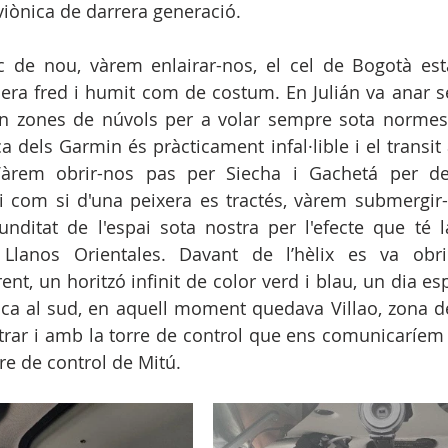
aviònica de darrera generació. 
nc de nou, vàrem enlairar-nos, el cel de Bogotà est
 era fred i humit com de costum. En Julián va anar se
 en zones de núvols per a volar sempre sota normes 
a dels Garmin és pràcticament infal·lible i el transit 
Vàrem obrir-nos pas per Siecha i Gachetá per dei
 i com si d'una peixera es tractés, vàrem submergir
ditat de l'espai sota nostra per l'efecte que té l
lanos Orientales. Davant de l’hèlix es va obri
t, un horitzó infinit de color verd i blau, un dia esp
a al sud, en aquell moment quedava Villao, zona de l
ar i amb la torre de control que ens comunicaríem f
rre de control de Mitú.  