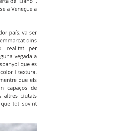
rta del Llano¨, 
se a Veneçuela 
r país, va ser 
 emmarcat dins 
 realitat per 
lguna vegada a 
spanyol que es 
olor i textura. 
 mentre que els 
ón capaços de 
 altres ciutats 
ue tot sovint 