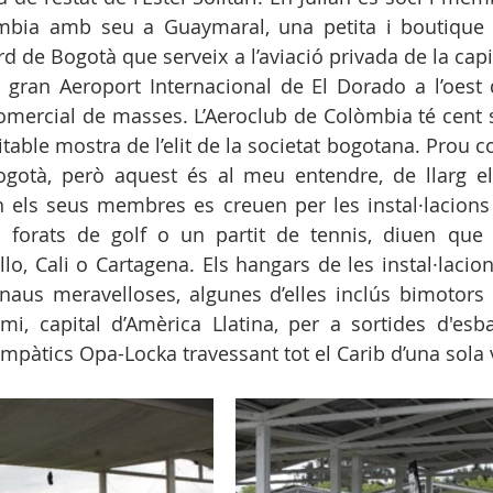
mbia amb seu a Guaymaral, una petita i boutique in
rd de Bogotà que serveix a l’aviació privada de la cap
l gran Aeroport Internacional de El Dorado a l’oest
comercial de masses. L’Aeroclub de Colòmbia té cent se
itable mostra de l’elit de la societat bogotana. Prou c
ogotà, però aquest és al meu entendre, de llarg el
n els seus membres es creuen per les instal·lacions i
 forats de golf o un partit de tennis, diuen que 
o, Cali o Cartagena. Els hangars de les instal·lacions
onaus meravelloses, algunes d’elles inclús bimotors 
mi, capital d’Amèrica Llatina, per a sortides d'esb
mpàtics Opa-Locka travessant tot el Carib d’una sola 