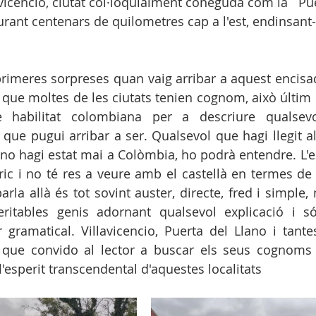
avicencio, ciutat col·loquialment coneguda com la ¨Pue
urant centenars de quilometres cap a l'est, endinsant-
imeres sorpreses quan vaig arribar a aquest encisado
que moltes de les ciutats tenien cognom, això últim
le habilitat colombiana per a descriure qualsevol
 que pugui arribar a ser. Qualsevol que hagi llegit a
no hagi estat mai a Colòmbia, ho podrà entendre. L'e
ric i no té res a veure amb el castellà en termes de c
rla allà és tot sovint auster, directe, fred i simple,
ritables genis adornant qualsevol explicació i s
r gramatical. Villavicencio, Puerta del Llano i tantes
que convido al lector a buscar els seus cognoms q
'esperit transcendental d'aquestes localitats