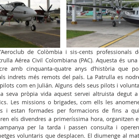
l’Aeroclub de Colòmbia i sis-cents professionals d
trulla Aérea Civil Colombiana (PAC). Aquesta és una e
re amb cinquanta-quatre anys d’història que port
als indrets més remots del país. La Patrulla es nodrei
pilots com en Julián. Alguns dels seus pilots i volunt
a seva pròpia vida aquest servei altruista degut a 
ics. Les missions o brigades, com ells les anomenen
 i estan formades per formacions de fins a qui
en els divendres a primeríssima hora, organitzen els
campanya per la tarda i passen consulta i operen 
etges voluntaris que desplacen. El diumenge al matí