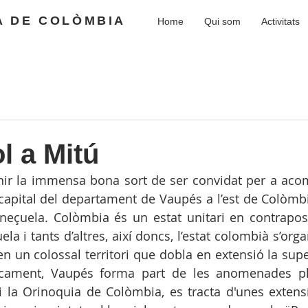
A DE COLÒMBIA
Home
Qui som
Activitats
l a Mitú
enir la immensa bona sort de ser convidat per a aco
capital del departament de Vaupés a l’est de Colòmbi
neçuela. Colòmbia és un estat unitari en contraposi
a i tants d’altres, així doncs, l’estat colombià s’orga
 un colossal territori que dobla en extensió la superf
icament, Vaupés forma part de les anomenades pla
 i la Orinoquia de Colòmbia, es tracta d'unes extens