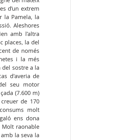
gne del mateix 
es d’un extrem 
 la Pamela, la 
sió. Aleshores 
n amb l’altra 
places, la del 
ecent de només 
etes i la més 
del sostre a la 
s d'averia de 
el seu motor 
lçada (7.600 m) 
creuer de 170 
consums molt 
galó ens dona 
 Molt raonable 
amb la seva la 