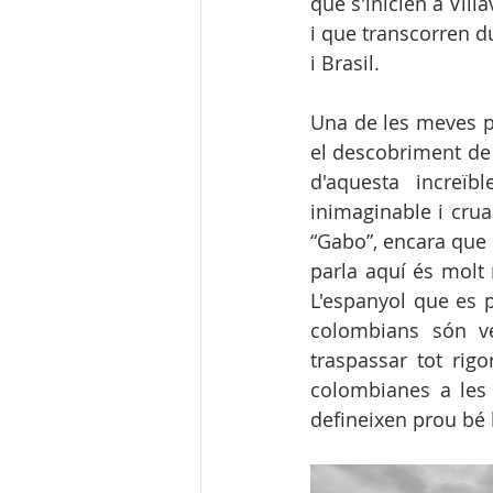
que s'inicien a Vill
i que transcorren d
i Brasil. 
Una de les meves pr
el descobriment de 
d'aquesta increïb
inimaginable i crua
“Gabo”, encara que 
parla aquí és molt 
L'espanyol que es pa
colombians són ve
traspassar tot rigo
colombianes a les 
defineixen prou bé l