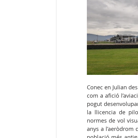
Conec en Julian des
com a afició l’avia
pogut desenvolupar 
la llicencia de pil
normes de vol visu
anys a l’aeròdrom d
població més antiga 