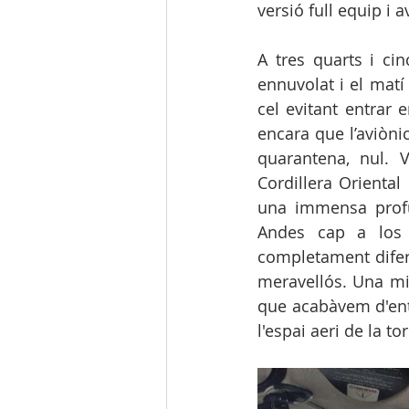
versió full equip i 
A tres quarts i ci
ennuvolat i el matí
cel evitant entrar
encara que l’aviònic
quarantena, nul. 
Cordillera Oriental
una immensa profun
Andes cap a los L
completament diferen
meravellós. Una mic
que acabàvem d'entr
l'espai aeri de la to