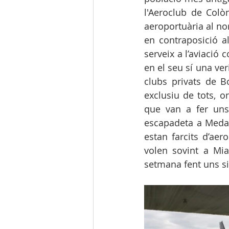
l'Aeroclub de Colò
aeroportuària al no
en contraposició a
serveix a l’aviació 
en el seu sí una ver
clubs privats de B
exclusiu de tots, o
que van a fer uns
escapadeta a Medall
estan farcits d’aer
volen sovint a Mia
setmana fent uns si