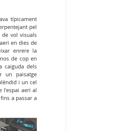
ava típicament 
rpentejant pel 
de vol visuals 
aeri en dies de 
xar enrere la 
-nos de cop en 
a caiguda dels 
r un paisatge 
lèndid i un cel 
'espai aeri al 
ins a passar a 