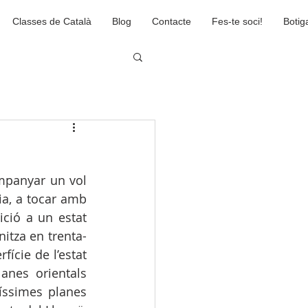
Classes de Català
Blog
Contacte
Fes-te soci!
Botig
mpanyar un vol 
a, a tocar amb 
ció a un estat 
nitza en trenta-
ície de l’estat 
nes orientals 
íssimes planes 