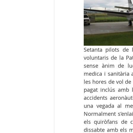
Setanta pilots de 
voluntaris de la Pa
sense ànim de luc
medica i sanitària 
les hores de vol de 
pagat inclús amb l
accidents aeronàut
una vegada al mes
Normalment s’enlair
els quiròfans de 
dissabte amb els m