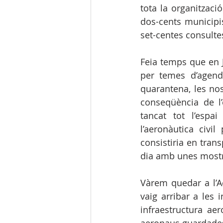
tota la organitzaci
dos-cents municipi
set-centes consulte
Feia temps que en 
per temes d’agenda
quarantena, les no
conseqüència de l’e
tancat tot l’espa
l’aeronàutica civi
consistiria en trans
dia amb unes mostre
Vàrem quedar a l’A
vaig arribar a les i
infraestructura aer