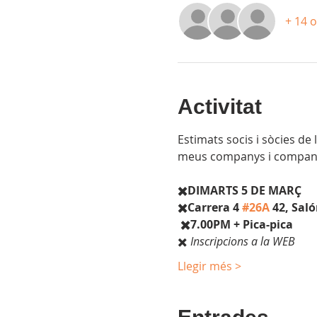
+ 14 
Activitat
Estimats socis i sòcies de
meus companys i companyes
✖️DIMARTS 5 DE MARÇ 
✖️Carrera 4 
#26A
 42, Sal
✖️7.00PM + Pica-pica
✖️ 
Inscripcions a la WEB
Llegir més >