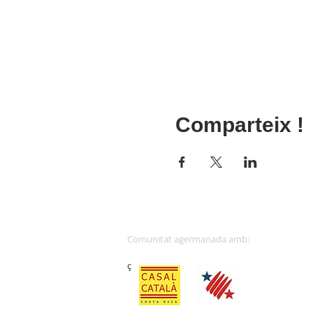
Comparteix !
Comunitat 
ç