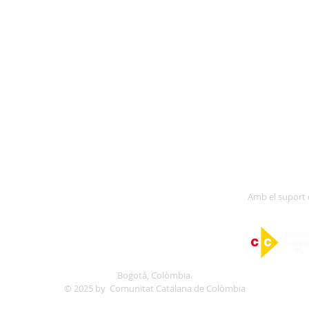
agermanada amb:
Amb el suport
Bogotá, Colòmbia.
© 2025
by Comunitat Catala
na de Colòmbia