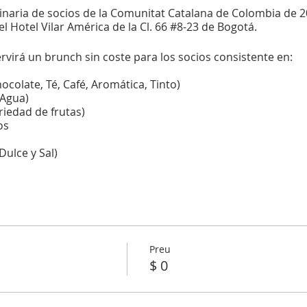
aria de socios de la Comunitat Catalana de Colombia de 20
l Hotel Vilar América de la Cl. 66 #8-23 de Bogotá.
rvirá un brunch sin coste para los socios consistente en:
ocolate, Té, Café, Aromática, Tinto)
 Agua)
riedad de frutas)
os
Dulce y Sal)
ocios que para poder votar en la Asamblea de socios y disf
pensable estar al corriente de pago de la cuota de socio de
Preu
$ 0