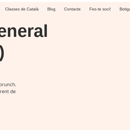
Classes de Català
Blog
Contacte
Fes-te soci!
Botig
eneral
)
brunch.
rrent de