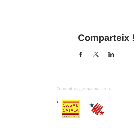
Comparteix !
Comunitat 
ç