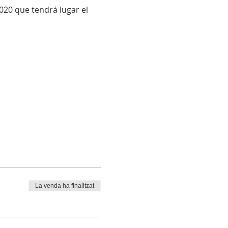
20 que tendrá lugar el
rutar gratuitamente del
 2020.
La venda ha finalitzat