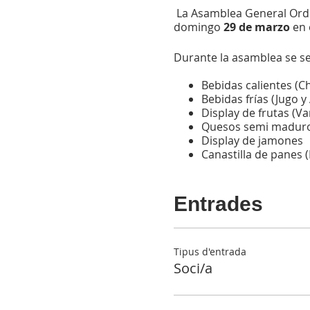
La Asamblea General Ordin
domingo
29 de marzo
en e
Durante la asamblea se se
Bebidas calientes (Ch
Bebidas frías (Jugo y
Display de frutas (Va
Quesos semi madur
Display de jamones
Canastilla de panes (
Huevos
Pancakes
Brioche de cerdo
Entrades
Quiche lorraine
Se recuerda a todos los s
brunch es condición indis
Tipus d'entrada
Soci/a