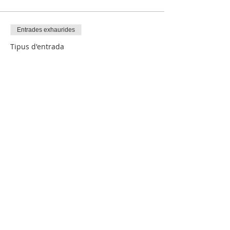
Entrades exhaurides
Tipus d'entrada
NEN/ES SOCI/ES
Més informació
Preu
$ 0
Comparteix !