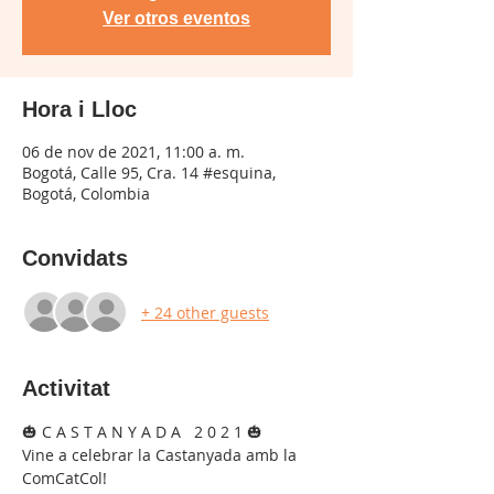
Ver otros eventos
Hora i Lloc
06 de nov de 2021, 11:00 a. m.
Bogotá, Calle 95, Cra. 14 #esquina,
Bogotá, Colombia
Convidats
+ 24 other guests
Activitat
🎃 C A S T A N Y A D A   2 0 2 1 🎃
Vine a celebrar la Castanyada amb la 
ComCatCol!