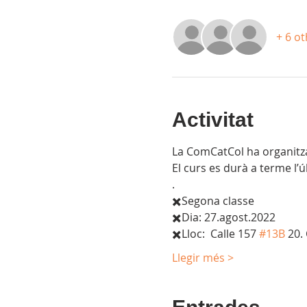
+ 6 o
Activitat
La ComCatCol ha organitzat
El curs es durà a terme l’
.
✖️Segona classe
✖️Dia: 27.agost.2022
✖️Lloc:  Calle 157 
#13B
 20.
Llegir més >