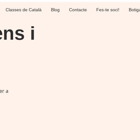
Classes de Català
Blog
Contacte
Fes-te soci!
Botig
ens i
er a