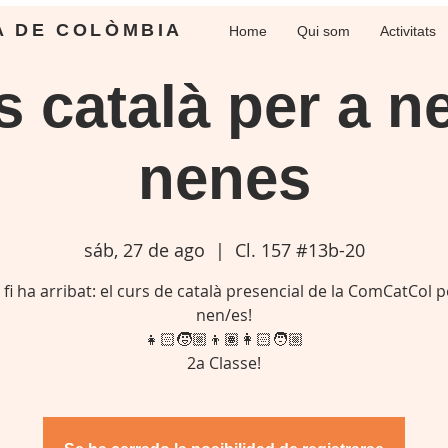
A DE COLÒMBIA
Home
Qui som
Activitats
 català per a n
nenes
sáb, 27 de ago
  |  
Cl. 157 #13b-20
 fi ha arribat: el curs de català presencial de la ComCatCol p
nen/es!
👧🏻🧒🏼👦🏽👩🏻🧑🏼
2a Classe!