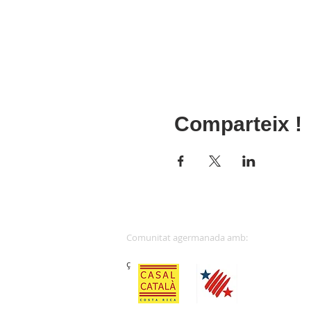
Comparteix !
Comunitat 
ç