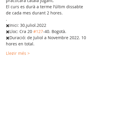
practicarà català jugant.
El curs es durà a terme l’últim dissabte 
de cada mes durant 2 hores. 
.
✖️Inici: 30.juliol.2022
✖️Lloc: Cra 20 
#127
-40. Bogotà. 
✖️Duració: de Juliol a Novembre 2022. 10 
hores en total. 
Llegir més >
Comparteix !
Comunitat agermanada amb: