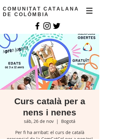
COMUNITAT CATALANA
DE COLÒMBIA
Curs català per a
nens i nenes
sáb, 26 de nov
  |  
Bogotá
Per fi ha arribat: el curs de català
presencial de la ComCatCol per a nen/es!